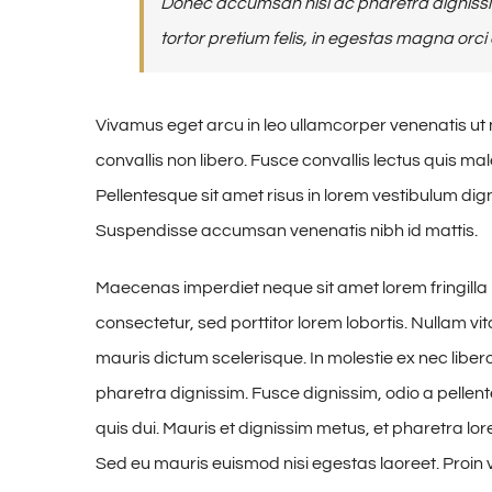
Donec accumsan nisl ac pharetra dignissim
tortor pretium felis, in egestas magna orci 
Vivamus eget arcu in leo ullamcorper venenatis ut
convallis non libero. Fusce convallis lectus quis m
Pellentesque sit amet risus in lorem vestibulum di
Suspendisse accumsan venenatis nibh id mattis.
Maecenas imperdiet neque sit amet lorem fringill
consectetur, sed porttitor lorem lobortis. Nullam v
mauris dictum scelerisque. In molestie ex nec liber
pharetra dignissim. Fusce dignissim, odio a pellent
quis dui. Mauris et dignissim metus, et pharetra lor
Sed eu mauris euismod nisi egestas laoreet. Proin vive