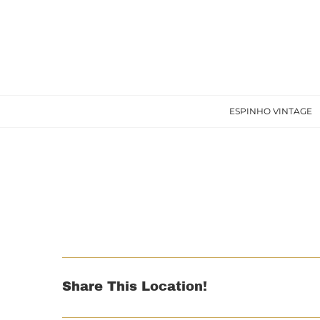
Skip
to
content
ESPINHO VINTAGE
View
Larger
Image
Share This Location!