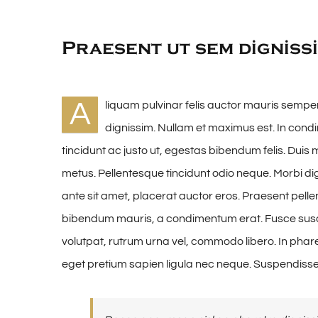
Praesent ut sem digniss
A
liquam pulvinar felis auctor mauris semper
dignissim. Nullam et maximus est. In con
tincidunt ac justo ut, egestas bibendum felis. Du
metus. Pellentesque tincidunt odio neque. Morbi dign
ante sit amet, placerat auctor eros. Praesent pelle
bibendum mauris, a condimentum erat. Fusce susci
volutpat, rutrum urna vel, commodo libero. In phare
eget pretium sapien ligula nec neque. Suspendiss