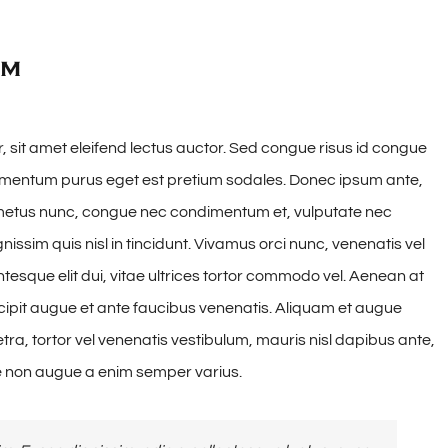
im
, sit amet eleifend lectus auctor. Sed congue risus id congue
dimentum purus eget est pretium sodales. Donec ipsum ante,
is metus nunc, congue nec condimentum et, vulputate nec
issim quis nisl in tincidunt. Vivamus orci nunc, venenatis vel
ntesque elit dui, vitae ultrices tortor commodo vel. Aenean at
pit augue et ante faucibus venenatis. Aliquam et augue
tra, tortor vel venenatis vestibulum, mauris nisl dapibus ante,
e non augue a enim semper varius.