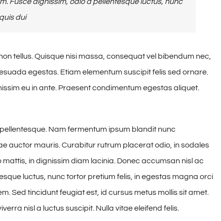
. Fusce dignissim, odio a pellentesque luctus, nunc
quis dui
 non tellus. Quisque nisi massa, consequat vel bibendum nec,
alesuada egestas. Etiam elementum suscipit felis sed ornare.
gnissim eu in ante. Praesent condimentum egestas aliquet.
a pellentesque. Nam fermentum ipsum blandit nunc
itae auctor mauris. Curabitur rutrum placerat odio, in sodales
o mattis, in dignissim diam lacinia. Donec accumsan nisl ac
esque luctus, nunc tortor pretium felis, in egestas magna orci
em. Sed tincidunt feugiat est, id cursus metus mollis sit amet.
rra nisl a luctus suscipit. Nulla vitae eleifend felis.